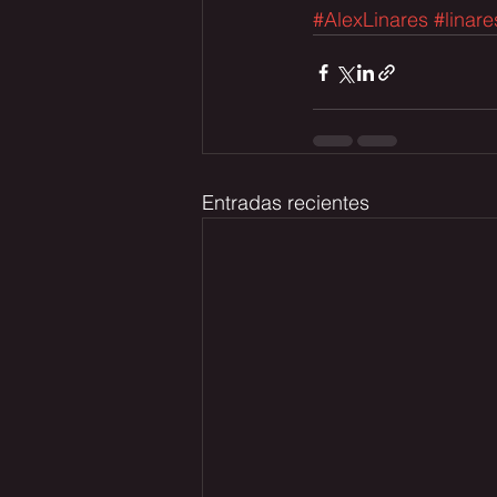
#AlexLinares
#linar
Entradas recientes