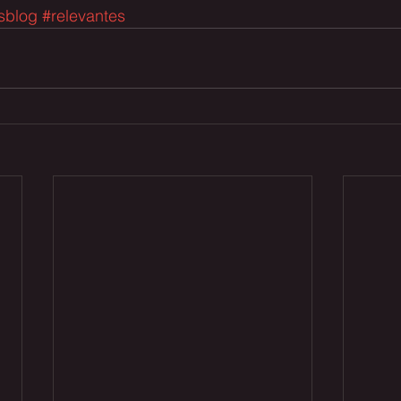
esblog
#relevantes