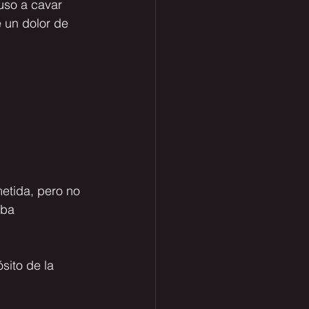
uso a cavar 
 un dolor de 
etida, pero no 
aba 
sito de la 