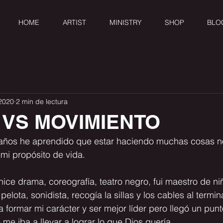
HOME
ARTIST
MINISTRY
SHOP
BLO
 2020
2 min de lectura
 VS MOVIMIENTO
 años he aprendido que 
estar haciendo muchas cosas no
mi propósito de vida.
ice drama, coreografía, teatro negro, fui maestro de niñ
elota, sonidista, recogía la sillas y los cables al termina
formar mi carácter y ser mejor líder pero llegó un punt
me iba a llevar a lograr lo que Dios quería.